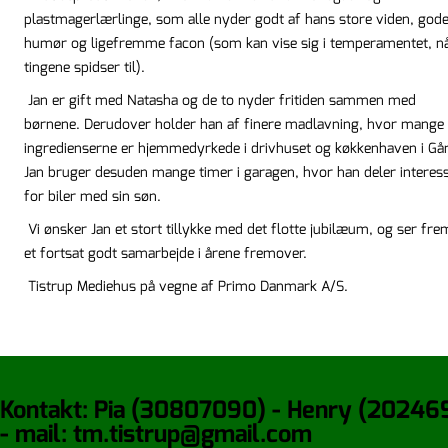
plastmagerlærlinge, som alle nyder godt af hans store viden, god
humør og ligefremme facon (som kan vise sig i temperamentet, n
tingene spidser til).
Jan er gift med Natasha og de to nyder fritiden sammen med
børnene. Derudover holder han af finere madlavning, hvor mange 
ingredienserne er hjemmedyrkede i drivhuset og køkkenhaven i Gå
Jan bruger desuden mange timer i garagen, hvor han deler interes
for biler med sin søn.
Vi ønsker Jan et stort tillykke med det flotte jubilæum, og ser frem
et fortsat godt samarbejde i årene fremover.
Tistrup Mediehus på vegne af Primo Danmark A/S.
Kontakt: Pia (30807090) - Henry (20246
- mail: tm.tistrup@gmail.com