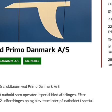
i 
01
23
22
Er
19
16
ed Primo Danmark A/S
Ja
28
 DANMARK A/S
NR. NEBEL
Ja
25 års jubilæum ved Primo Danmark A/S
 nathold som operatør i special blød afdelingen. Efter
2 udfordringen op og blev teamleder på natholdet i special
.