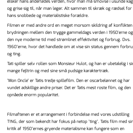
elsker hans anderledes verden, hvor man må smovse i usunde kag
og grise sig til, når man leger. Alt sammen til skræk og rædsel for
hans snobbede og materialistiske forældre.
Filmen er med andre ord en meget morsom skildring af konflikten
brydningen mellem den trygge gammeldags verden i 1950'erne og
den nye moderne tid med strømlinet effektivitet og forbrug. Dvs.
1960’erne, hvor det handlede om at vise sin status gennem forbr
og ting.
Tati spiller selv rollen som Monsieur Hulot, og han er ubetalelig i si
mange fejltrin og med sine små pudsige karaktertræk.
’Mon Oncle’ er Tatis tredje spillefilm. Den er oscarbelønnet og har
vundet adskillige andre priser. Det er Tatis mest roste film, og den
opnåede enorm popularitet.
Filmaftenen er et arrangement i forbindelse med vores udstilling
T!NG, der som bekendt har fokus på netop ’ting’. Tatis film med si
kritik af 1950’ernes gryende materialisme kan fungere som en