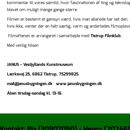
kommentar til vores samtid, hvor fascinationen af ting og teknolog
blevet om muligt mange gange større.
Filmen er bestemt et gensyn værd, hvis man allerede har set den.
hvis ikke, venter der en helt særlig, varm og anderledes filmopleve
Filmaftenen er arrangeret i samarbejde med
Tistrup Filmklub
.
Med venlig hilsen
JANUS – Vestjyllands Kunstmuseum
Lærkevej 25, 6862 Tistrup, 75299825.
mail@janusbygningen.dk
www.janusbygningen.dk
Åben tirsdag-søndag kl. 13-16.
Kontakt: Pia (30807090) - Henry (20246