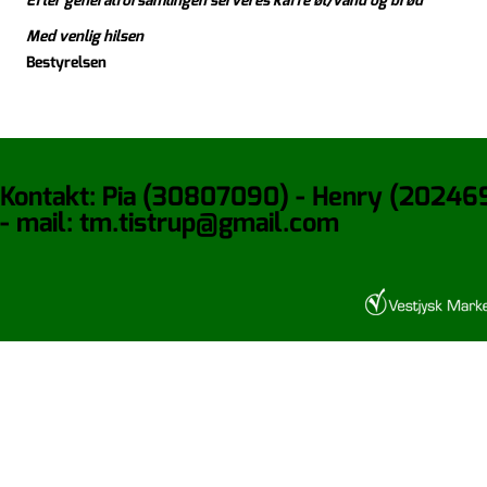
Efter generalforsamlingen serveres kaffe øl/vand og brød
Med venlig hilsen
Bestyrelsen
Kontakt: Pia (30807090) - Henry (20246
- mail: tm.tistrup@gmail.com