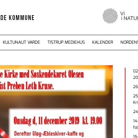
KULTUNAUT VARDE
TISTRUP MEDIEHUS
KALENDER
NORDEN
02
20
26
25
Kr
24
14
fo
15