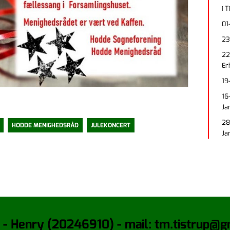
i 
01
23
22
Er
19
16
Ja
28
HODDE MENIGHEDSRÅD
JULEKONCERT
Ja
 - Henry (20246910) - mail: tm.tistrup@