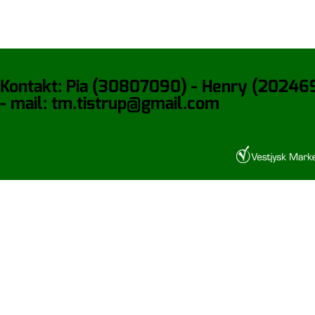
Kontakt: Pia (30807090) - Henry (20246
- mail: tm.tistrup@gmail.com