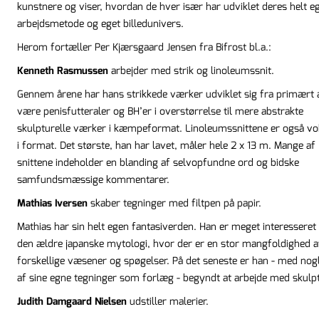
kunstnere og viser, hvordan de hver især har udviklet deres helt e
arbejdsmetode og eget billedunivers.
Herom fortæller Per Kjærsgaard Jensen fra Bifrost bl.a.:
Kenneth Rasmussen
arbejder med strik og linoleumssnit.
Gennem årene har hans strikkede værker udviklet sig fra primært 
være penisfutteraler og BH’er i overstørrelse til mere abstrakte
skulpturelle værker i kæmpeformat. Linoleumssnittene er også vo
i format. Det største, han har lavet, måler hele 2 x 13 m. Mange af
snittene indeholder en blanding af selvopfundne ord og bidske
samfundsmæssige kommentarer.
Mathias Iversen
skaber tegninger med filtpen på papir.
Mathias har sin helt egen fantasiverden. Han er meget interesseret 
den ældre japanske mytologi, hvor der er en stor mangfoldighed a
forskellige væsener og spøgelser. På det seneste er han - med nog
af sine egne tegninger som forlæg - begyndt at arbejde med skulpt
Judith Damgaard Nielsen
udstiller malerier.