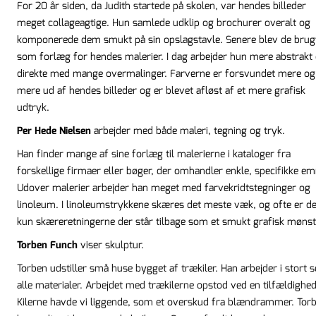
For 20 år siden, da Judith startede på skolen, var hendes billeder
meget collageagtige. Hun samlede udklip og brochurer overalt og
komponerede dem smukt på sin opslagstavle. Senere blev de brug
som forlæg for hendes malerier. I dag arbejder hun mere abstrakt
direkte med mange overmalinger. Farverne er forsvundet mere og
mere ud af hendes billeder og er blevet afløst af et mere grafisk
udtryk.
Per Hede Nielsen
arbejder med både maleri, tegning og tryk.
Han finder mange af sine forlæg til malerierne i kataloger fra
forskellige firmaer eller bøger, der omhandler enkle, specifikke em
Udover malerier arbejder han meget med farvekridtstegninger og
linoleum. I linoleumstrykkene skæres det meste væk, og ofte er de
kun skæreretningerne der står tilbage som et smukt grafisk mønst
Torben Funch
viser skulptur.
Torben udstiller små huse bygget af trækiler. Han arbejder i stort s
alle materialer. Arbejdet med trækilerne opstod ved en tilfældighed
Kilerne havde vi liggende, som et overskud fra blændrammer. Tor