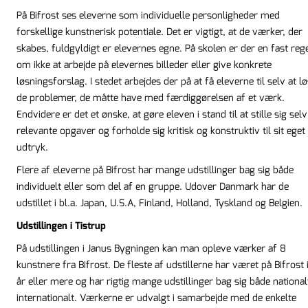
På Bifrost ses eleverne som individuelle personligheder med
forskellige kunstnerisk potentiale. Det er vigtigt, at de værker, der
skabes, fuldgyldigt er elevernes egne. På skolen er der en fast reg
om ikke at arbejde på elevernes billeder eller give konkrete
løsningsforslag. I stedet arbejdes der på at få eleverne til selv at l
de problemer, de måtte have med færdiggørelsen af et værk.
Endvidere er det et ønske, at gøre eleven i stand til at stille sig selv
relevante opgaver og forholde sig kritisk og konstruktiv til sit eget
udtryk.
Flere af eleverne på Bifrost har mange udstillinger bag sig både
individuelt eller som del af en gruppe. Udover Danmark har de
udstillet i bl.a. Japan, U.S.A, Finland, Holland, Tyskland og Belgien.
Udstillingen i Tistrup
På udstillingen i Janus Bygningen kan man opleve værker af 8
kunstnere fra Bifrost. De fleste af udstillerne har været på Bifrost 
år eller mere og har rigtig mange udstillinger bag sig både national
internationalt. Værkerne er udvalgt i samarbejde med de enkelte