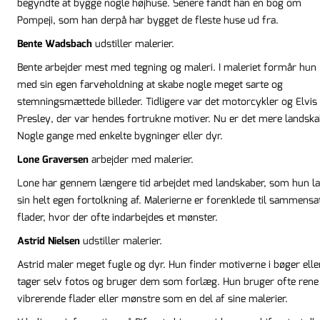
begyndte at bygge nogle højhuse. Senere fandt han en bog om
Pompeji, som han derpå har bygget de fleste huse ud fra.
Bente Wadsbach
udstiller malerier.
Bente arbejder mest med tegning og maleri. I maleriet formår hun
med sin egen farveholdning at skabe nogle meget sarte og
stemningsmættede billeder. Tidligere var det motorcykler og Elvis
Presley, der var hendes fortrukne motiver. Nu er det mere landska
Nogle gange med enkelte bygninger eller dyr.
Lone Graversen
arbejder med malerier.
Lone har gennem længere tid arbejdet med landskaber, som hun l
sin helt egen fortolkning af. Malerierne er forenklede til sammensa
flader, hvor der ofte indarbejdes et mønster.
Astrid Nielsen
udstiller malerier.
Astrid maler meget fugle og dyr. Hun finder motiverne i bøger elle
tager selv fotos og bruger dem som forlæg. Hun bruger ofte rene
vibrerende flader eller mønstre som en del af sine malerier.