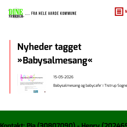
Nyheder tagget
»Babysalmesang«
15-05-2026
Babysalmesang og babycafe` i Tistrup Sogn
Kontakt: Pia (30807090) - Henry (20246